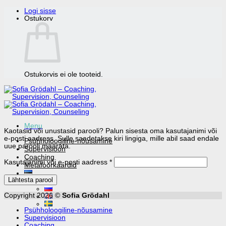
Skip
Logi sisse
to
Ostukorv
content
Ostukorvis ei ole tooteid.
Menu
Kaotasid või unustasid parooli? Palun sisesta oma kasutajanimi või
e-posti aadress. Sulle saadetakse kiri lingiga, mille abil saad endale
Psühholoogiline-nõusamine
uue parooli määrata.
Supervisioon
Coaching
Nõutud
Kasutajanimi või e-posti aadress
*
Мetafoorkaardid
Lähtesta parool
Copyright 2026 ©
Sofia Grödahl
Psühholoogiline-nõusamine
Supervisioon
Coaching