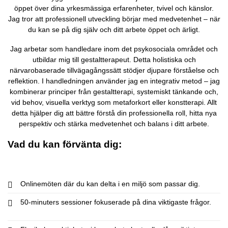
öppet över dina yrkesmässiga erfarenheter, tvivel och känslor.
Jag tror att professionell utveckling börjar med medvetenhet – när
du kan se på dig själv och ditt arbete öppet och ärligt.
Jag arbetar som handledare inom det psykosociala området och
utbildar mig till gestaltterapeut. Detta holistiska och
närvarobaserade tillvägagångssätt stödjer djupare förståelse och
reflektion. I handledningen använder jag en integrativ metod – jag
kombinerar principer från gestaltterapi, systemiskt tänkande och,
vid behov, visuella verktyg som metaforkort eller konstterapi. Allt
detta hjälper dig att bättre förstå din professionella roll, hitta nya
perspektiv och stärka medvetenhet och balans i ditt arbete.
Vad du kan förvänta dig:
Onlinemöten där du kan delta i en miljö som passar dig.
50-minuters sessioner fokuserade på dina viktigaste frågor.