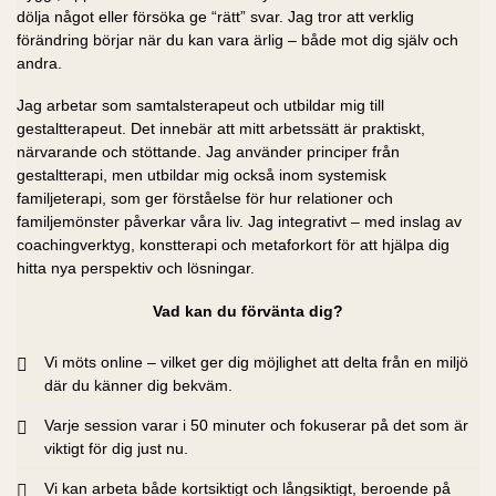
dölja något eller försöka ge “rätt” svar. Jag tror att verklig
förändring börjar när du kan vara ärlig – både mot dig själv och
andra.
Jag arbetar som samtalsterapeut och utbildar mig till
gestaltterapeut. Det innebär att mitt arbetssätt är praktiskt,
närvarande och stöttande. Jag använder principer från
gestaltterapi, men utbildar mig också inom systemisk
familjeterapi, som ger förståelse för hur relationer och
familjemönster påverkar våra liv. Jag integrativt – med inslag av
coachingverktyg, konstterapi och metaforkort för att hjälpa dig
hitta nya perspektiv och lösningar.
Vad kan du förvänta dig?
Vi möts online – vilket ger dig möjlighet att delta från en miljö
där du känner dig bekväm.
Varje session varar i 50 minuter och fokuserar på det som är
viktigt för dig just nu.
Vi kan arbeta både kortsiktigt och långsiktigt, beroende på